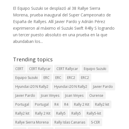
El Equipo Suzuki se desplazó al 38 Rallye Sierra
Morena, prueba inaugural del Super Campeonato de
España de Rallyes. Allí Javier Pardo y Adrián Pérez
exprimieron al máximo el Suzuki Swift R4lly S logrando
un tercer puesto absoluto en una prueba en la que
abundaban los...
Trending topics
CERT
CERT Rallycar
CERT Rallycar
Equipo Suzuki
Equipo Suzuki
ERC
ERC
ERC2
ERC2
Hyundai i20 N Rally2
Hyundai i20 N Rally2
Javier Pardo
Javier Pardo
Joan Vinyes
Joan Vinyes
Ourense
Portugal
Portugal
R4
R4
Rally 2 Kit
Rally2 kit
Rally2 kit
Rally 2 Kit
Rally5
Rally5
Rally5-kit
Rallye Sierra Morena
Rally Islas Canarias
S-CER