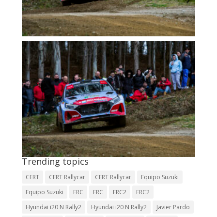
Trending topics
CERT
CERT Rallycar
CERT Rallycar
Equipo Suzuki
Equipo Suzuki
ERC
ERC
ERC2
ERC2
Hyundai i20 N Rally2
Hyundai i20 N Rally2
Javier Pardo