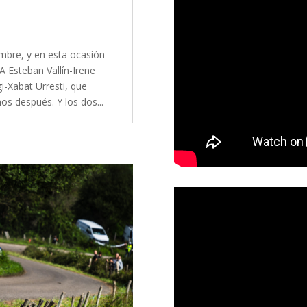
embre, y en esta ocasión
A Esteban Vallín-Irene
i-Xabat Urresti, que
s después. Y los dos...