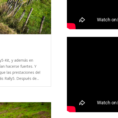
ly5-Kit, y además en
rían hacerse fuertes. Y
ue las prestaciones del
s Rally5. Después de...