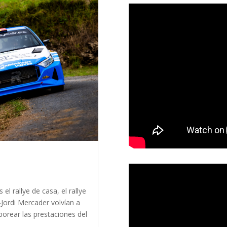
el rallye de casa, el rallye
s-Jordi Mercader volvían a
borear las prestaciones del